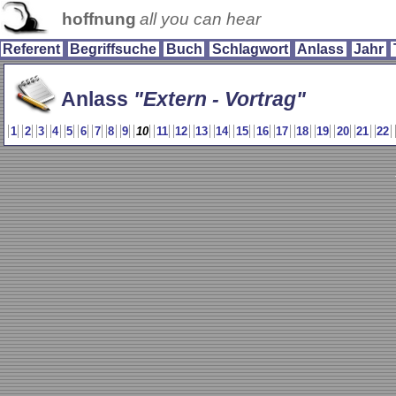
hoffnung
all you can hear
Referent
Begriffsuche
Buch
Schlagwort
Anlass
Jahr
Anlass
Extern - Vortrag
1
2
3
4
5
6
7
8
9
10
11
12
13
14
15
16
17
18
19
20
21
22